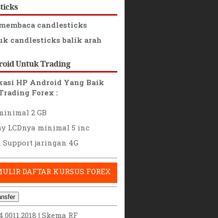
ticks
membaca candlesticks
k candlesticks balik arah
roid Untuk Trading
ikasi HP Android Yang Baik
Trading Forex :
inimal 2 GB
ay LCDnya minimal 5 inc
 Support jaringan 4G
MULIR DAFTAR KURSUS FOREX
ansfer
24.0011.2018 |
Skema RF