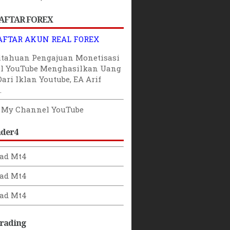
AFTAR FOREX
AFTAR AKUN REAL FOREX
itahuan
Pengajuan
Monetisasi
l YouTube
Menghasilkan Uang
Dari Iklan Youtube
,
EA Arif
.
o My Channel YouTube
ader4
ad Mt4
ad Mt4
ad Mt4
Trading