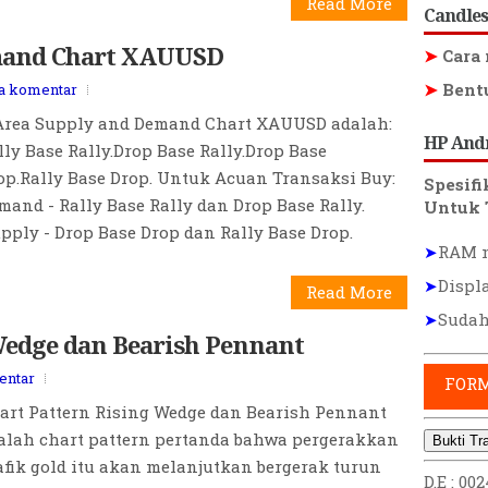
Candles
emand Chart XAUUSD
➤
Cara 
da komentar
➤
Bentu
Area Supply and Demand Chart XAUUSD adalah:
lly Base Rally.Drop Base Rally.Drop Base
HP And
op.Rally Base Drop. Untuk Acuan Transaksi Buy:
Spesif
mand - Rally Base Rally dan Drop Base Rally.
Untuk 
pply - Drop Base Drop dan Rally Base Drop.
➤
RAM m
Read More
➤
Displ
➤
Sudah
Wedge dan Bearish Pennant
entar
FOR
art Pattern Rising Wedge dan Bearish Pennant
alah chart pattern pertanda bahwa pergerakkan
Bukti Tr
afik gold itu akan melanjutkan bergerak turun
gi dan seringnya terjadi di time frame H1 dengan
D.E : 00