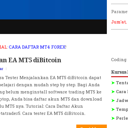
Paramet
Jum'at,
ex
IAL
:
CARA DAFTAR MT4 FOREX
!
an EA MT5 diBitcoin
Coding 
ar
Kursus 
ra Tester Menjalankan EA MT5 diBitcoin dapat
pelajari dengan mudah step by step. Bagi Anda
➤
Tent
ng belum menginstall software trading MT5 ke
➤
Cara 
ptop, Anda bisa daftar akun MT5 dan download
➤
Jadwa
lu MT5 nya. Tutorial: Cara Daftar Akun
tatrader5. Cara tester EA MT5 diBitcoin.
➤
Tempa
➤
Perle
Read More