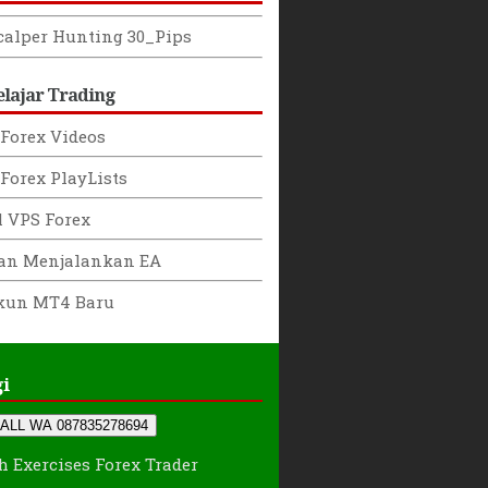
calper Hunting 30_Pips
elajar Trading
Forex Videos
Forex PlayLists
l VPS Forex
han Menjalankan EA
kun MT4 Baru
i
ALL WA 087835278694
h Exercises Forex Trader