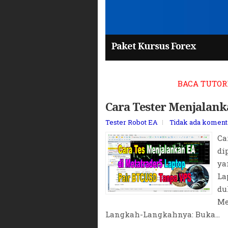
Paket Kursus Forex
Perlengkapan Kursus For
Kursus Membuat EA
Kelas Kursus Forex
BACA TUTOR
Cara Tester Menjalank
Tester Robot EA
Tidak ada koment
Ca
di
ya
La
du
Me
Langkah-Langkahnya: Buka...