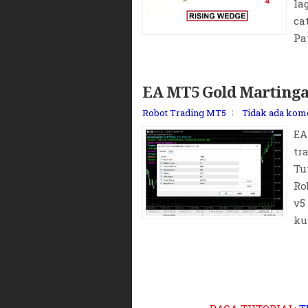
ca
Pa
EA MT5 Gold Martingal
Robot Trading MT5
Tidak ada kom
EA
tr
Tu
Ro
v5
ku
BACA TUTORIAL
:
T