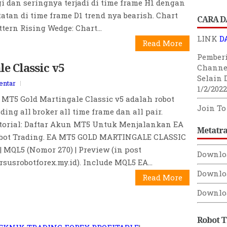
tatan di time frame D1 trend nya bearish. Chart
CARA D
ttern Rising Wedge: Chart...
Read More
LINK
D
Pember
e Classic v5
Channe
entar
Selain 
1/2/2022
 MT5 Gold Martingale Classic v5 adalah robot
ading all broker all time frame dan all pair.
Join T
torial: Daftar Akun MT5 Untuk Menjalankan EA
bot Trading. EA MT5 GOLD MARTINGALE CLASSIC
Metatr
 | MQL5 (Nomor 270) | Preview (in post
Downlo
rsusrobotforex.my.id). Include MQL5 EA...
Read More
Downlo
Downlo
Robot 
EKNIK TRADING FOREX PROFITABLE
!