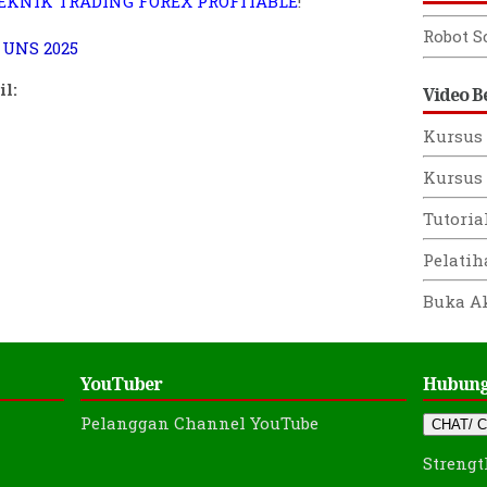
 UNS 2025
Robot S
l:
Video B
Kursus 
Kursus 
Tutoria
Pelati
Buka A
YouTuber
Hubung
Pelanggan Channel YouTube
CHAT/ C
Strengt