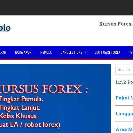
Kursus Forex Solo
»
APAN
BUKA AKUN
PEMULA
CANDLESTICKS
SOFTWARE FOREX
15
Link Po
Paket 
Langga
Area M