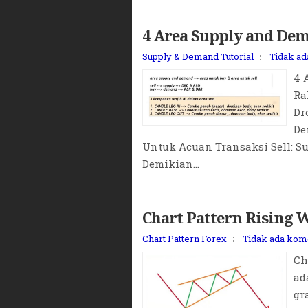
4 Area Supply and D
Supply & Demand Tutorial
Tidak a
4 
Ra
Dr
De
Untuk Acuan Transaksi Sell: Su
Demikian...
Chart Pattern Rising 
Chart Pattern Forex
Tidak ada kom
Ch
ad
gr
la