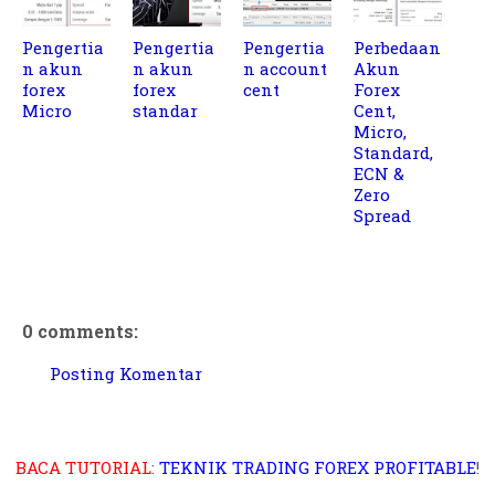
Pengertia
Pengertia
Pengertia
Perbedaan
n akun
n akun
n account
Akun
forex
forex
cent
Forex
Micro
standar
Cent,
Micro,
Standard,
ECN &
Zero
Spread
0 comments:
Posting Komentar
BACA TUTORIAL
:
TEKNIK TRADING FOREX PROFITABLE
!