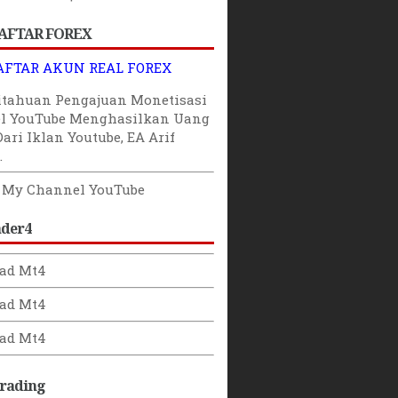
AFTAR FOREX
AFTAR AKUN REAL FOREX
itahuan
Pengajuan
Monetisasi
l YouTube
Menghasilkan Uang
Dari Iklan Youtube
,
EA Arif
.
o My Channel YouTube
ader4
ad Mt4
ad Mt4
ad Mt4
Trading