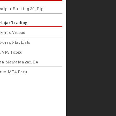
calper Hunting 30_Pips
elajar Trading
Forex Videos
Forex PlayLists
l VPS Forex
han Menjalankan EA
kun MT4 Baru