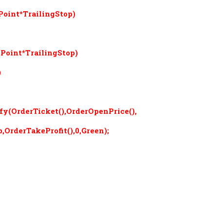
int*TrailingStop)
oint*TrailingStop)
)
OrderTicket(),OrderOpenPrice(),
derTakeProfit(),0,Green);