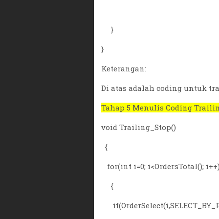
}
}
Keterangan:
Di atas adalah coding untuk tra
Tahap 5 Menulis Coding Traili
void Trailing_Stop()
{
for(int i=0; i<OrdersTotal(); i++
{
if(OrderSelect(i,SELECT_BY_