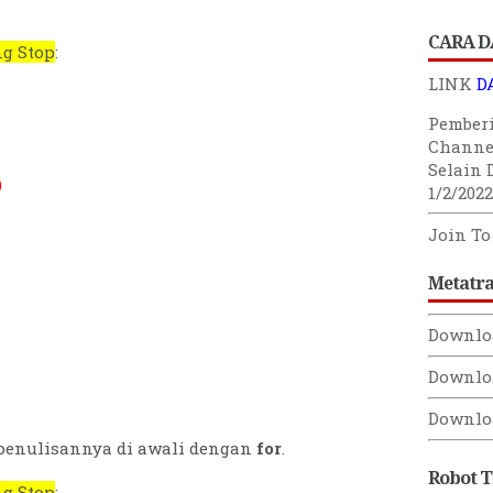
CARA D
ng Stop
:
LINK
D
Pember
Channe
Selain 
)
1/2/2022
Join T
Metatr
Downlo
Downlo
Downlo
, penulisannya di awali dengan
for
.
Robot 
ng Stop
: