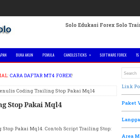
 Pelatihan Forex Solo Edukasi Forex Solo Training Fo
»
APAN
BUKA AKUN
PEMULA
CANDLESTICKS
SOFTWARE FOREX
15
IAL
:
CARA DAFTAR MT4 FOREX
!
Link Po
enulis Coding Trailing Stop Pakai Mql4
ng Stop Pakai Mql4
Paket 
Langga
 Stop Pakai Mql4. Contoh Script Trailing Stop:
Area M