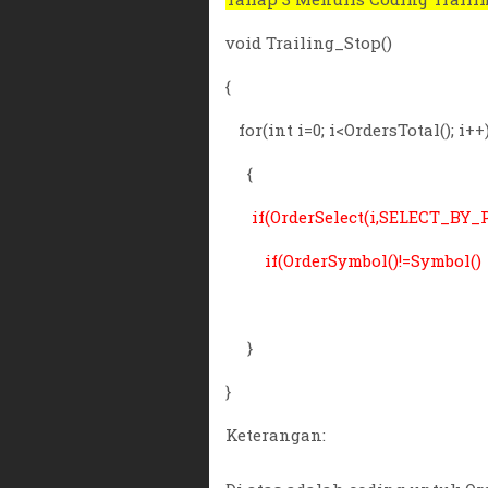
void Trailing_Stop()
{
for(int i=0; i<OrdersTotal(); i++
{
if(OrderSelect(i,SELECT_BY
if(OrderSymbol()!=Symbol() |
}
}
Keterangan: