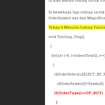
Di atas adalah coding untuk Ord
Di bawahnya lagi coding untu
OrderSymbol nya dan MagicNum
Tahap 4 Menulis Coding Traili
void Trailing_Stop()
{
for(int i=0; i<OrdersTotal(); i++
{
if(OrderSelect(i,SELECT_BY_
if(OrderSymbol()!=Symbol() |
if(OrderType()==OP_BUY)
{