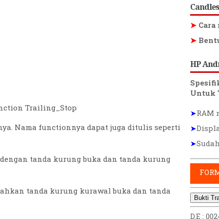
Candles
➤
Cara 
➤
Bentu
HP And
Spesif
Untuk 
nction Trailing_Stop
➤
RAM m
ya. Nama functionnya dapat juga ditulis seperti
➤
Displ
➤
Sudah
 dengan tanda kurung buka dan tanda kurung
FORM
ahkan tanda kurung kurawal buka dan tanda
Bukti Tr
D.E : 00