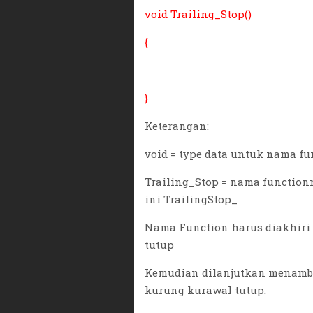
void Trailing_Stop()
{
}
Keterangan:
void = type data untuk nama fu
Trailing_Stop = nama functionn
ini TrailingStop_
Nama Function harus diakhiri
tutup
Kemudian dilanjutkan menamb
kurung kurawal tutup.