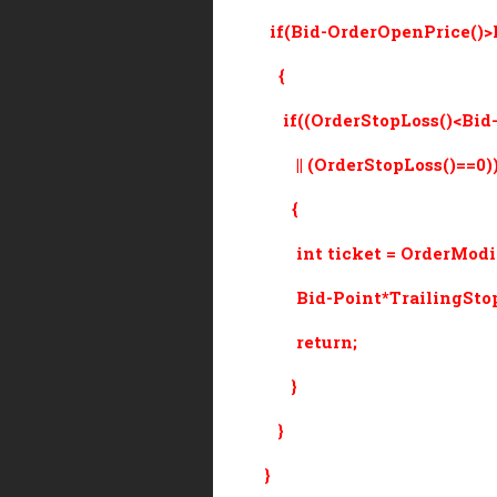
if(Bid-OrderOpenPrice()>Po
{
if((OrderStopLoss()<Bid-P
|| (OrderStopLoss()==0)
{
int ticket = OrderModify(
Bid-Point*TrailingStop,Or
return;
}
}
}