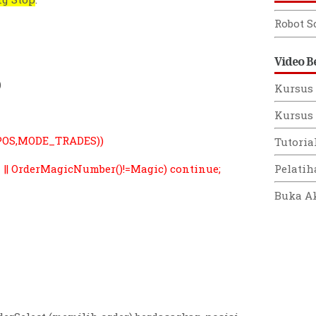
Robot S
Video B
)
Kursus 
Kursus 
_POS,MODE_TRADES))
Tutoria
| OrderMagicNumber()!=Magic) continue;
Pelati
Buka A