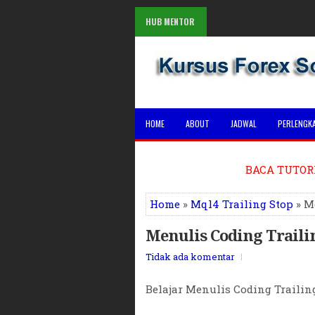
HUB MENTOR
Kursus Forex Solo Tempat Belajar Trading Forex Solo
HOME
ABOUT
JADWAL
PERLENGK
BACA TUTOR
Home
»
Mql4 Trailing Stop
» M
Menulis Coding Traili
Tidak ada komentar
Belajar Menulis Coding Trailing