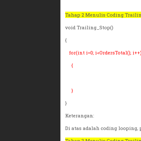
Tahap 2 Menulis Coding Traili
void Trailing_Stop()
{
for(int i=0; i<OrdersTotal(); i++
{
}
}
Keterangan:
Di atas adalah coding looping
Tahap 3 Menulis Coding Traili