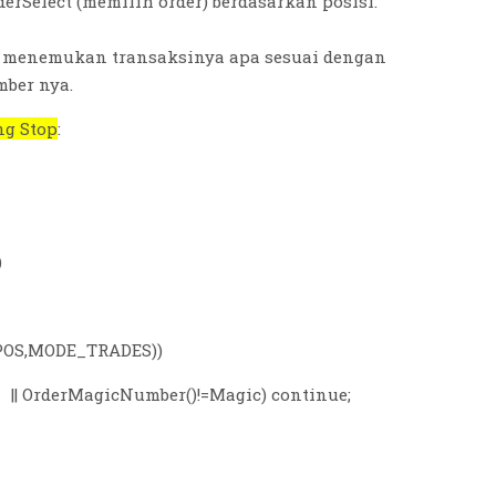
erSelect (memilih order) berdasarkan posisi.
k menemukan transaksinya apa sesuai dengan
ber nya.
ng Stop
:
)
POS,MODE_TRADES))
| OrderMagicNumber()!=Magic) continue;