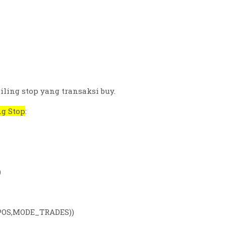
iling stop yang transaksi buy.
ng Stop
:
)
POS,MODE_TRADES))