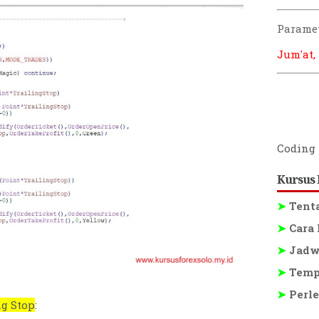
Paramet
Jum'at,
Coding 
Kursus 
➤
Tent
➤
Cara 
➤
Jadwa
➤
Tempa
➤
Perle
ng Stop
: