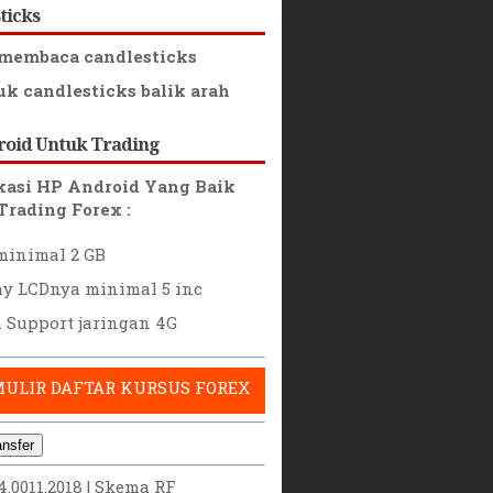
ticks
membaca candlesticks
k candlesticks balik arah
roid Untuk Trading
ikasi HP Android Yang Baik
Trading Forex :
inimal 2 GB
ay LCDnya minimal 5 inc
 Support jaringan 4G
ULIR DAFTAR KURSUS FOREX
ansfer
24.0011.2018 |
Skema RF