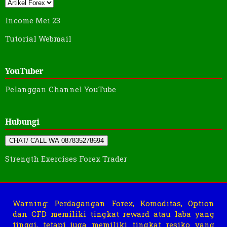
Income Mei 23
Tutorial Webmail
YouTuber
Pelanggan Channel YouTube
Hubungi
CHAT/ CALL WA 087835278694
Strength Exercises Forex Trader
Warning: Perdagangan Forex, Komoditas, Option
dan CFD memiliki tingkat reward atau laba yang
tinggi, tetapi juga memiliki tingkat resiko yang